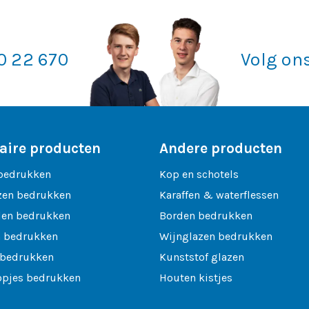
20 22 670
Volg on
aire producten
Andere producten
bedrukken
Kop en schotels
zen bedrukken
Karaffen & waterflessen
len bedrukken
Borden bedrukken
 bedrukken
Wijnglazen bedrukken
 bedrukken
Kunststof glazen
opjes bedrukken
Houten kistjes