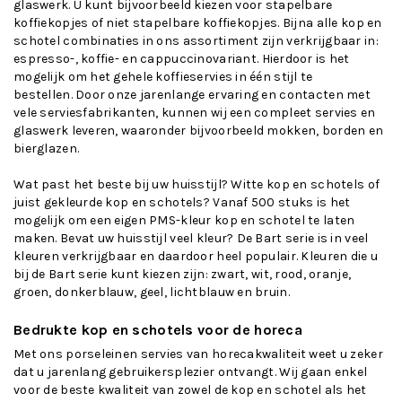
glaswerk. U kunt bijvoorbeeld kiezen voor stapelbare
koffiekopjes of niet stapelbare koffiekopjes. Bijna alle kop en
schotel combinaties in ons assortiment zijn verkrijgbaar in:
espresso
-,
koffie
- en
cappuccinovariant
. Hierdoor is het
mogelijk om het gehele
koffieservies
in één stijl te
bestellen. Door onze jarenlange ervaring en contacten met
vele serviesfabrikanten, kunnen wij een compleet servies en
glaswerk leveren, waaronder bijvoorbeeld mokken, borden en
bierglazen
.
Wat past het beste bij uw huisstijl? Witte kop en schotels of
juist gekleurde kop en schotels? Vanaf 500 stuks is het
mogelijk om een eigen PMS-kleur kop en schotel te laten
maken. Bevat uw huisstijl veel kleur? De Bart serie is in veel
kleuren verkrijgbaar en daardoor heel populair. Kleuren die u
bij de Bart serie kunt kiezen zijn: zwart, wit, rood, oranje,
groen, donkerblauw, geel, lichtblauw en bruin.
Bedrukte kop en schotels voor de horeca
Met ons porseleinen servies van horecakwaliteit weet u zeker
dat u jarenlang gebruikersplezier ontvangt. Wij gaan enkel
voor de beste kwaliteit van zowel de kop en schotel als het