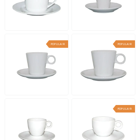
stuks
12 werkdagen incl. logo
12 werkdagen incl. logo
Vanaf
Vanaf
bekijk
bekijk
6,26
4,53
per stuk
per stuk
POPULAIR
POPULAIR
Lukas Koffie wit 16 cl.
Lukas Cappuccino wit
SET
19.5 cl. SET
Inhoud 16 cl. | Vanaf 24
Inhoud 19.5 cl. | Vanaf 24
stuks
stuks
12 werkdagen incl. logo
12 werkdagen incl. logo
Vanaf
Vanaf
bekijk
bekijk
6,16
6,54
per stuk
per stuk
POPULAIR
Bola Espresso wit 8 cl.
Bola Koffie wit 15 cl. SET
SET
Inhoud 15 cl. | Vanaf 24
Inhoud 8 cl. | Vanaf 24
stuks
stuks
12 werkdagen incl. logo
12 werkdagen incl. logo