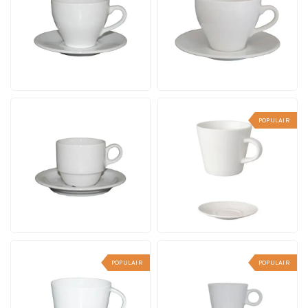
stuks
Inhoud 20 cl. | Vanaf 24
stuks
12 werkdagen incl. logo
12 werkdagen incl. logo
Vanaf
Vanaf
bekijk
bekijk
5,43
5,82
per stuk
per stuk
POPULAIR
Legio Koffie wit 16 cl.
Koffie Neo Budgetline
SET
wit 19 cl. SET
Inhoud 16 cl. | Vanaf 24
Inhoud 19 cl. | Vanaf 36
stuks
stuks
12 werkdagen incl. logo
12 werkdagen incl. logo
Vanaf
Vanaf
bekijk
bekijk
5,54
5,08
per stuk
per stuk
POPULAIR
POPULAIR
Eva Koffie 20 cl. SET
Lukas Espresso wit 7.5
Inhoud 20 cl. | Vanaf 24
cl SET
stuks
Inhoud 7.5 cl. | Vanaf 24