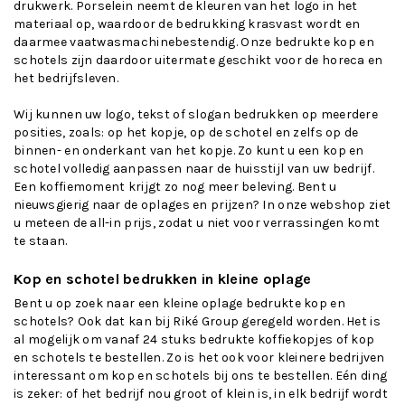
drukwerk. Porselein neemt de kleuren van het logo in het
materiaal op, waardoor de bedrukking krasvast wordt en
daarmee vaatwasmachinebestendig. Onze bedrukte kop en
schotels zijn daardoor uitermate geschikt voor de horeca en
het bedrijfsleven.
Wij kunnen uw logo, tekst of slogan bedrukken op meerdere
posities, zoals: op het kopje, op de schotel en zelfs op de
binnen- en onderkant van het kopje. Zo kunt u een kop en
schotel volledig aanpassen naar de huisstijl van uw bedrijf.
Een koffiemoment krijgt zo nog meer beleving. Bent u
nieuwsgierig naar de oplages en prijzen? In onze webshop ziet
u meteen de all-in prijs, zodat u niet voor verrassingen komt
te staan.
Kop en schotel bedrukken in kleine oplage
Bent u op zoek naar een kleine oplage bedrukte kop en
schotels? Ook dat kan bij Riké Group geregeld worden. Het is
al mogelijk om vanaf 24 stuks bedrukte koffiekopjes of kop
en schotels te bestellen. Zo is het ook voor kleinere bedrijven
interessant om kop en schotels bij ons te bestellen. Eén ding
is zeker: of het bedrijf nou groot of klein is, in elk bedrijf wordt