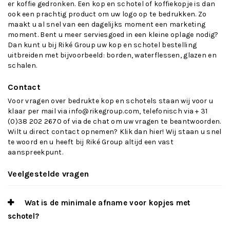
er koffie gedronken. Een kop en schotel of koffiekopje is dan
ook een prachtig product om uw logo op te bedrukken. Zo
maakt u al snel van een dagelijks moment een marketing
moment. Bent u meer serviesgoed in een kleine oplage nodig?
Dan kunt u bij Riké Group uw kop en schotel bestelling
uitbreiden met bijvoorbeeld:
borden
,
waterflessen
,
glazen
en
schalen.
Contact
Voor vragen over bedrukte kop en schotels staan wij voor u
klaar per mail via
info@rikegroup.com
, telefonisch via + 31
(0)38 202 2670 of via de chat om uw vragen te beantwoorden.
Wilt u direct contact opnemen? Klik dan hier! Wij staan u snel
te woord en u heeft bij Riké Group altijd een vast
aanspreekpunt.
Veelgestelde vragen
Wat is de minimale afname voor kopjes met
schotel?