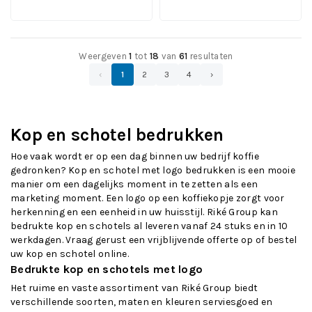
9,62
10,-
per stuk
per stuk
Weergeven
1
tot
18
van
61
resultaten
‹
1
2
3
4
›
Kop en schotel bedrukken
Hoe vaak wordt er op een dag binnen uw bedrijf koffie
gedronken? Kop en schotel met logo bedrukken is een mooie
manier om een dagelijks moment in te zetten als een
marketing moment. Een logo op een koffiekopje zorgt voor
herkenning en een eenheid in uw huisstijl. Riké Group kan
bedrukte kop en schotels al leveren vanaf 24 stuks en in 10
werkdagen. Vraag gerust een vrijblijvende offerte op of bestel
uw kop en schotel online.
Bedrukte kop en schotels met logo
Het ruime en vaste assortiment van Riké Group biedt
verschillende soorten, maten en kleuren serviesgoed en