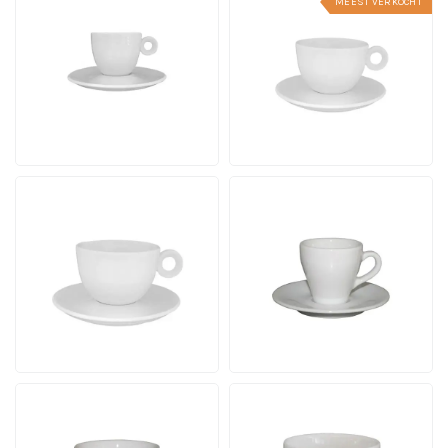
MEEST VERKOCHT
Rondo Espresso 8 cl.
Rondo Koffie 15 cl. SET
SET
Inhoud 15 cl. | Vanaf 12
Inhoud 8 cl. | Vanaf 12
stuks
stuks
12 werkdagen incl. logo
12 werkdagen incl. logo
Vanaf
Vanaf
bekijk
bekijk
4,72
5,42
per stuk
per stuk
Rondo Cappuccino 20
Dom Espresso wit 8 cl.
cl. SET
SET
Inhoud 20 cl. | Vanaf 12
Inhoud 8 cl. | Vanaf 24
stuks
stuks
12 werkdagen incl. logo
12 werkdagen incl. logo
Vanaf
Vanaf
bekijk
bekijk
5,68
5,39
per stuk
per stuk
Dom Koffie wit 15 cl. SET
Dom Cappuccino wit 20
Inhoud 15 cl. | Vanaf 24
cl. SET