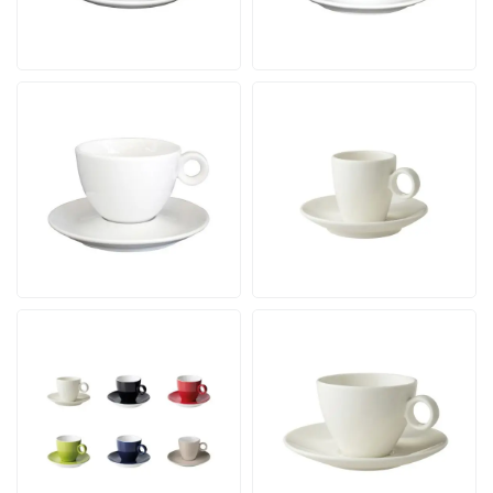
Vanaf
Vanaf
bekijk
bekijk
5,30
5,82
per stuk
per stuk
Bola Cappuccino wit 20
Bart Espresso 6,5 cl.
cl. SET
SET
Inhoud 20 cl. | Vanaf 24
Inhoud 7 cl. | Vanaf 24
stuks
stuks
12 werkdagen incl. logo
12 werkdagen incl. logo
Vanaf
Vanaf
bekijk
bekijk
5,88
8,57
per stuk
per stuk
Bart Koffie 17 cl. SET
Bart Cappuccino 23 cl.
Inhoud 17 cl. | Vanaf 24
SET
stuks
Inhoud 23 cl. | Vanaf 24
stuks
12 werkdagen incl. logo
12 werkdagen incl. logo
Vanaf
Vanaf
bekijk
bekijk