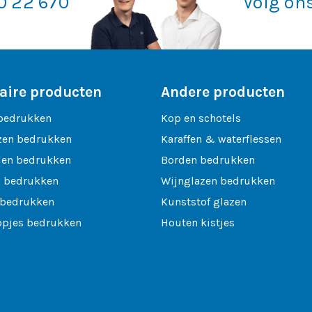
20 22 670
Volg on
aire producten
Andere producten
bedrukken
Kop en schotels
zen bedrukken
Karaffen & waterflessen
len bedrukken
Borden bedrukken
 bedrukken
Wijnglazen bedrukken
 bedrukken
Kunststof glazen
opjes bedrukken
Houten kistjes