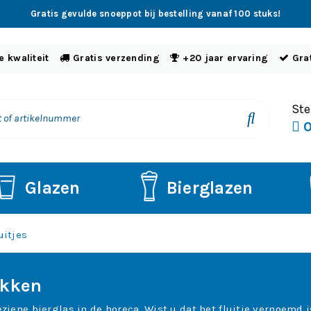
Gratis gevulde snoeppot bij bestelling vanaf 100 stuks!
 kwaliteit
Gratis verzending
+20 jaar ervaring
Gra
Ste
0
Glazen
Bierglazen
uitjes
ukken
ziene bierglas in de horeca. Wist u dat het fluitje vernoemd i