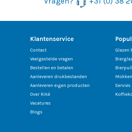
Vragen?
+31 (0) 38 
Klantenservice
Popul
Contact
Glazen 
Veelgestelde vragen
Biergla
Bestellen en betalen
Bierpul
Aanleveren drukbestanden
Mokken
Aanleveren eigen producten
Servies
Over Riké
Koffiek
Vacatures
Blogs