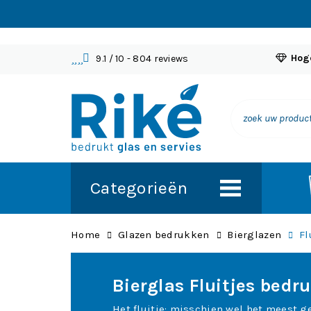
Hoge
9.1
/ 10
- 804 reviews
Categorieën
Home
Glazen bedrukken
Bierglazen
Fl
Bierglas Fluitjes bedr
Het fluitje: misschien wel het meest ge