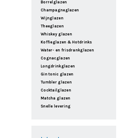
Borrelglazen
Champagneglazen
Wijnglazen
Theeglazen
Whiskey glazen
Koffieglazen & Hotdrinks
Water- en frisdrankglazen
Cognacglazen
Longdrinkglazen
Gin tonic glazen
Tumbler glazen
Cocktailglazen
Matcha glazen
Snelle levering